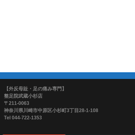
【外反母趾・足の痛み専門】
整足院武蔵小杉店
〒211-0063
神奈川県川崎市中原区小杉町3丁目28-1-108
Tel 044-722-1353