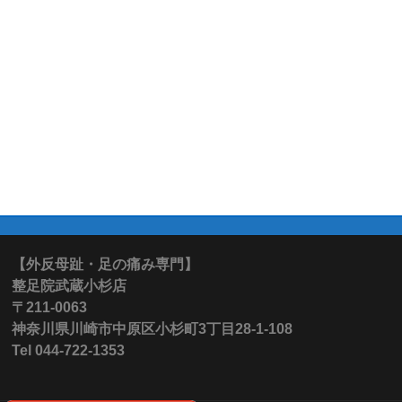
【外反母趾・足の痛み専門】
整足院武蔵小杉店
〒211-0063
神奈川県川崎市中原区小杉町3丁目28-1-108
Tel 044-722-1353