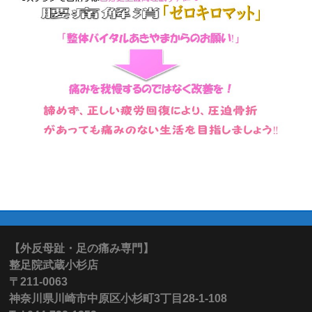
【外反母趾・足の痛み専門】
整足院武蔵小杉店
〒211-0063
神奈川県川崎市中原区小杉町3丁目28-1-108