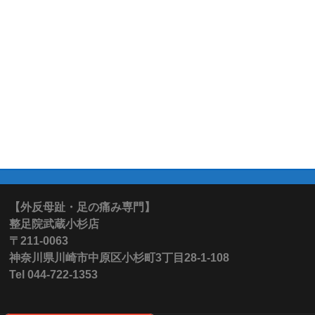
【外反母趾・足の痛み専門】
整足院武蔵小杉店
〒211-0063
神奈川県川崎市中原区小杉町3丁目28-1-108
Tel 044-722-1353