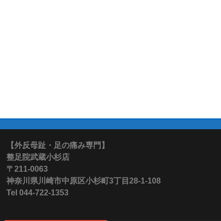
【外反母趾・足の痛み専門】
整足院武蔵小杉店
〒211-0063
神奈川県川崎市中原区小杉町3丁目28-1-108
Tel 044-722-1353