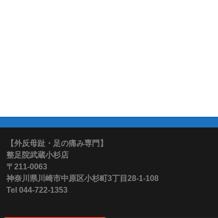
【外反母趾・足の痛み専門】
整足院武蔵小杉店
〒211-0063
神奈川県川崎市中原区小杉町3丁目28-1-108
Tel 044-722-1353