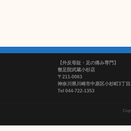
【外反母趾・足の痛み専門】
整足院武蔵小杉店
〒211-0063
神奈川県川崎市中原区小杉町3丁目28-
Tel 044-722-1353
Cop