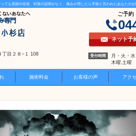
行っても原因や症状、対策の説明がなく、痛みが増したら手術と言われたあなたのお
ご予約
04
ネット予
目２８−１ 108
月・火・水・金
受付時間
木曜.土曜 1
れ
施術料金
お客様の声
アク