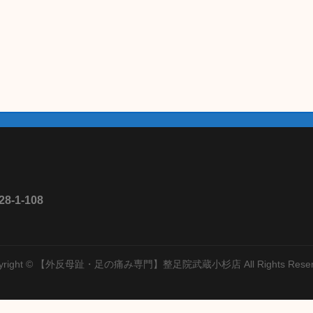
1-108
yright © 【外反母趾・足の痛み専門】整足院武蔵小杉店 All Rights Reser