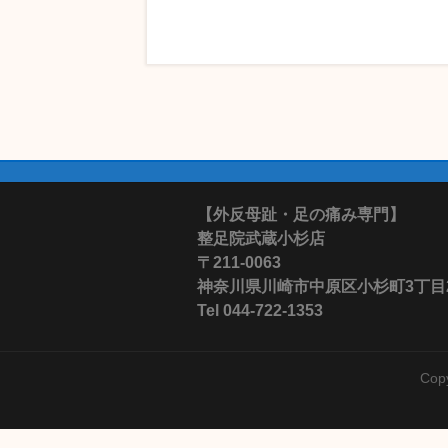
【外反母趾・足の痛み専門】
整足院武蔵小杉店
〒211-0063
神奈川県川崎市中原区小杉町3丁目28-
Tel 044-722-1353
Cop