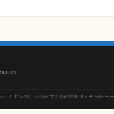
1-108
yright © 【外反母趾・足の痛み専門】整足院武蔵小杉店 All Rights Reser