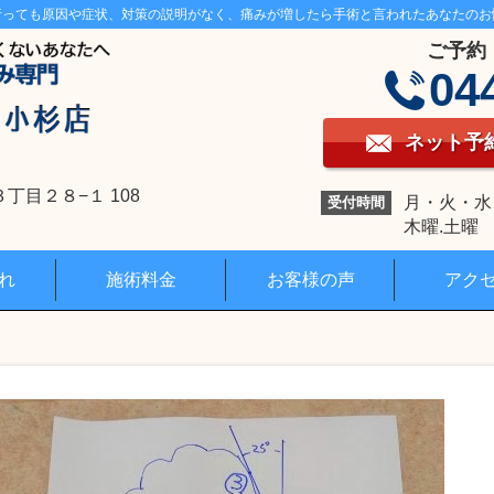
行っても原因や症状、対策の説明がなく、痛みが増したら手術と言われたあなたのお
ご予約
04
ネット予
目２８−１ 108
月・火・水・金
受付時間
木曜.土曜 1
れ
施術料金
お客様の声
アク