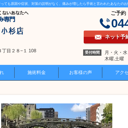
行っても原因や症状、対策の説明がなく、痛みが増したら手術と言われたあなたのお
ご予約
04
ネット予
目２８−１ 108
月・火・水・金
受付時間
木曜.土曜 1
れ
施術料金
お客様の声
アク