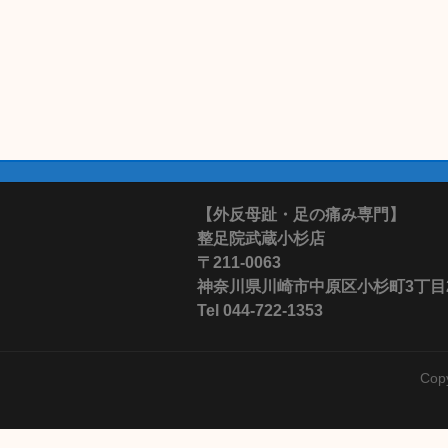
【外反母趾・足の痛み専門】
整足院武蔵小杉店
〒211-0063
神奈川県川崎市中原区小杉町3丁目28-
Tel 044-722-1353
Cop