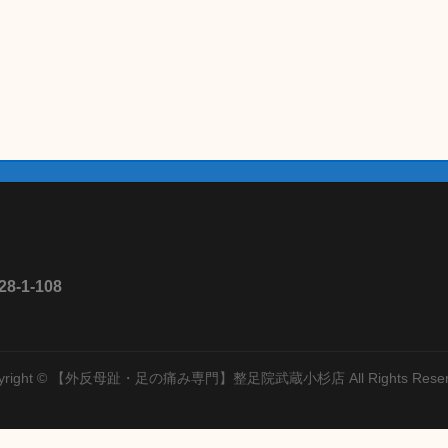
1-108
yright © 【外反母趾・足の痛み専門】整足院武蔵小杉店 All Rights Reser