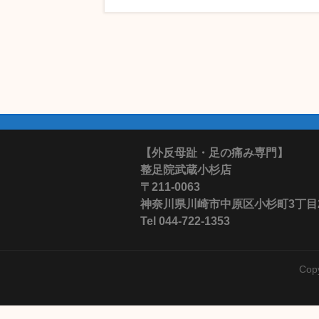
【外反母趾・足の痛み専門】
整足院武蔵小杉店
〒211-0063
神奈川県川崎市中原区小杉町3丁目28-
Tel 044-722-1353
Cop