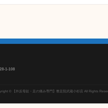
1-108
yright © 【外反母趾・足の痛み専門】整足院武蔵小杉店 All Rights Reser