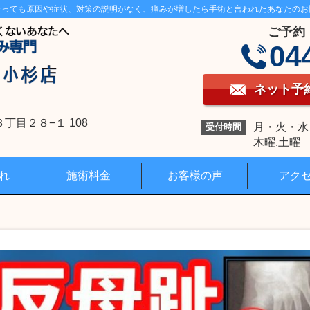
行っても原因や症状、対策の説明がなく、痛みが増したら手術と言われたあなたのお
ご予約
04
ネット予
目２８−１ 108
月・火・水・金
受付時間
木曜.土曜 1
れ
施術料金
お客様の声
アク