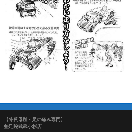
【外反母趾・足の痛み専門】
整足院武蔵小杉店