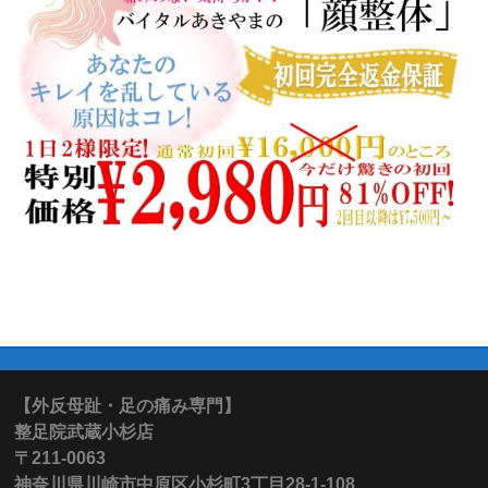
【外反母趾・足の痛み専門】
整足院武蔵小杉店
〒211-0063
神奈川県川崎市中原区小杉町3丁目28-1-108