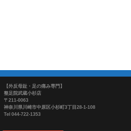
【外反母趾・足の痛み専門】
整足院武蔵小杉店
〒211-0063
神奈川県川崎市中原区小杉町3丁目28-1-108
Tel 044-722-1353