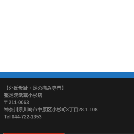
【外反母趾・足の痛み専門】
整足院武蔵小杉店
〒211-0063
神奈川県川崎市中原区小杉町3丁目28-1-108
Tel 044-722-1353