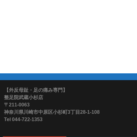
【外反母趾・足の痛み専門】
整足院武蔵小杉店
〒211-0063
神奈川県川崎市中原区小杉町3丁目28-1-108
Tel 044-722-1353