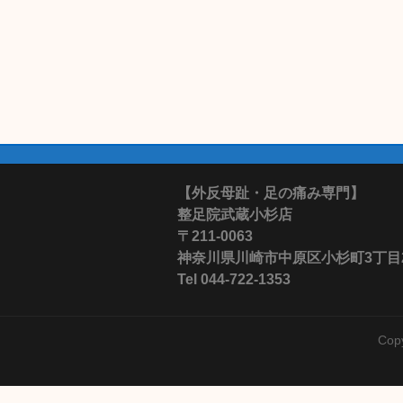
【外反母趾・足の痛み専門】
整足院武蔵小杉店
〒211-0063
神奈川県川崎市中原区小杉町3丁目28-
Tel 044-722-1353
Cop