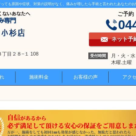
行っても原因や症状、対策の説明がなく、痛みが増したら手術と言われたあなたのお
ご予約
04
ネット予
目２８−１ 108
月・火・水・金
受付時間
木曜.土曜 1
れ
施術料金
お客様の声
アク