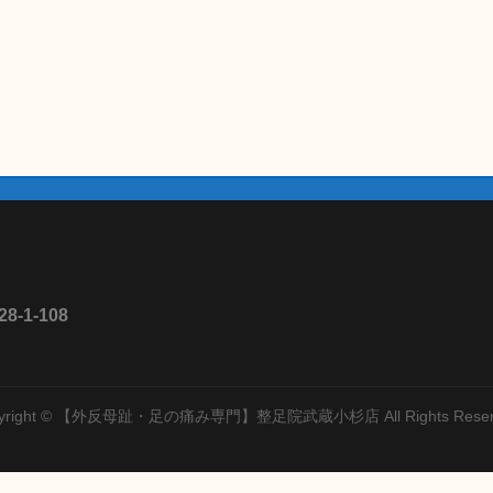
1-108
yright © 【外反母趾・足の痛み専門】整足院武蔵小杉店 All Rights Reser