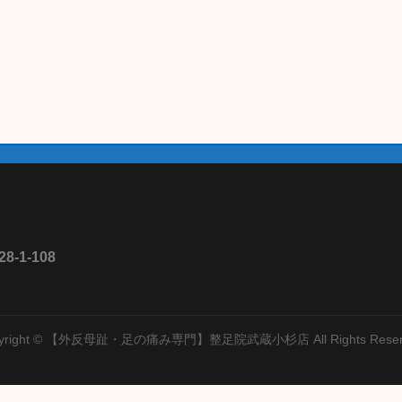
1-108
yright © 【外反母趾・足の痛み専門】整足院武蔵小杉店 All Rights Reser