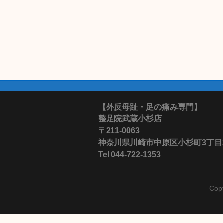
【外反母趾・足の痛み専門】
整足院武蔵小杉店
〒211-0063
神奈川県川崎市中原区小杉町3丁目28-
Tel 044-722-1353
Cop