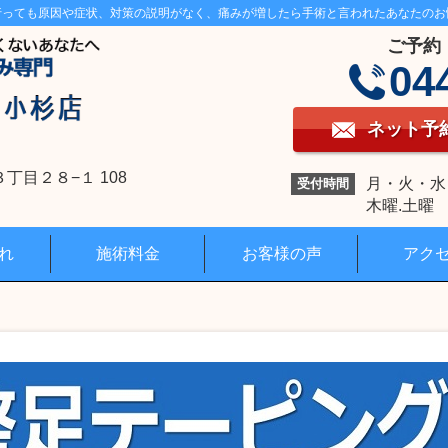
行っても原因や症状、対策の説明がなく、痛みが増したら手術と言われたあなたのお
ご予約
04
ネット予
目２８−１ 108
月・火・水・金
受付時間
木曜.土曜 1
れ
施術料金
お客様の声
アク