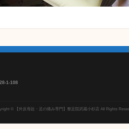
1-108
yright © 【外反母趾・足の痛み専門】整足院武蔵小杉店 All Rights Reser