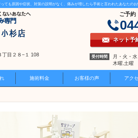
行っても原因や症状、対策の説明がなく、痛みが増したら手術と言われたあなたのお
ご予約
04
ネット予
目２８−１ 108
月・火・水・金
受付時間
木曜.土曜 1
れ
施術料金
お客様の声
アク