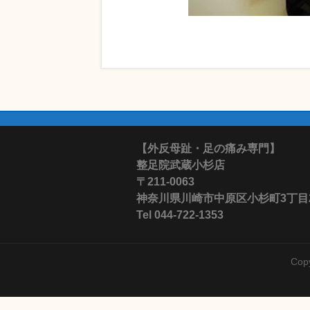
【外反母趾・足の痛み専門】
整足院武蔵小杉店
〒211-0063
神奈川県川崎市中原区小杉町3丁目28-
Tel 044-722-1353
Cop