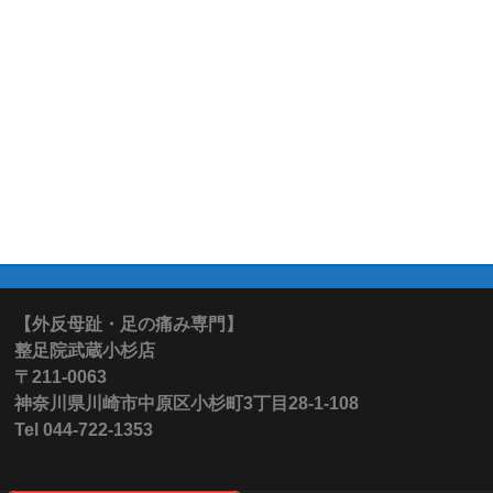
【外反母趾・足の痛み専門】
整足院武蔵小杉店
〒211-0063
神奈川県川崎市中原区小杉町3丁目28-1-108
Tel 044-722-1353