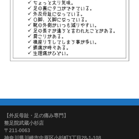
【外反母趾・足の痛み専門】
整足院武蔵小杉店
〒211-0063
神奈川県川崎市中原区小杉町3丁目28-1-108