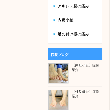
アキレス腱の痛み
内反小趾
足の付け根の痛み
院長ブログ
【内反小趾】症例
紹介
【外反母趾】症例
紹介