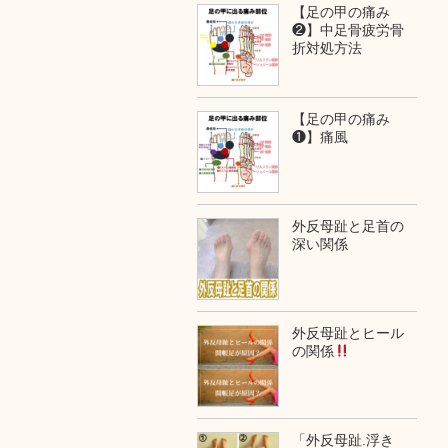
【足の甲の痛み
❷】中足骨疲労骨
折対処方法
【足の甲の痛み
❶】痛風
外反母趾と足首の
深い関係
外反母趾とヒール
の関係
「外反母趾.浮き