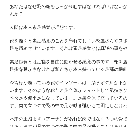
あなたはなぜ靴の紐をしっかりむすばなければいけない
んか？
人間は本来素足感覚が理想です。
靴を履くと素足感覚のことを忘れてしまい靴屋さんやス
足を締め付けています。それは素足感覚とは真逆の事を
素足感覚とは足指を自由に動かせる感覚の事です。靴を
足指を動かさなければ私たちが本来持っている足部の機
今皆様が履いている靴やインソールは土踏まずの所が下
います。そのような靴だと足全体がフィットして気持ち
ベタ足や偏平足になっています。足裏全体で立っている
す。肉で立つので靴の中で足が動き靴ひもで固定しなけ
本来の土踏まず（アーチ）があれば肉ではなく３つの骨
はありますが骨で立つので靴の中で足が動くことはあり