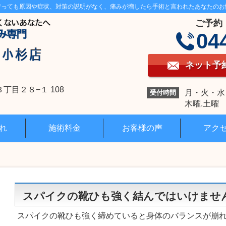
行っても原因や症状、対策の説明がなく、痛みが増したら手術と言われたあなたのお
ご予約
04
ネット予
目２８−１ 108
月・火・水・金
受付時間
木曜.土曜 1
れ
施術料金
お客様の声
アク
スパイクの靴ひも強く結んではいけませ
スパイクの靴ひも強く締めていると身体のバランスが崩れ