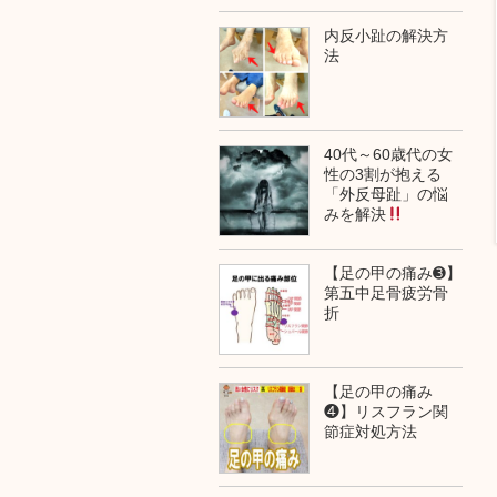
内反小趾の解決方
法
40代～60歳代の女
性の3割が抱える
「外反母趾」の悩
みを解決
【足の甲の痛み➌】
第五中足骨疲労骨
折
【足の甲の痛み
❹】リスフラン関
節症対処方法